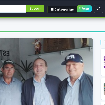
Buscar
🌙
App
☰ Categorias