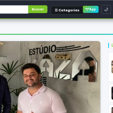
Buscar
🌙
App
☰ Categorias