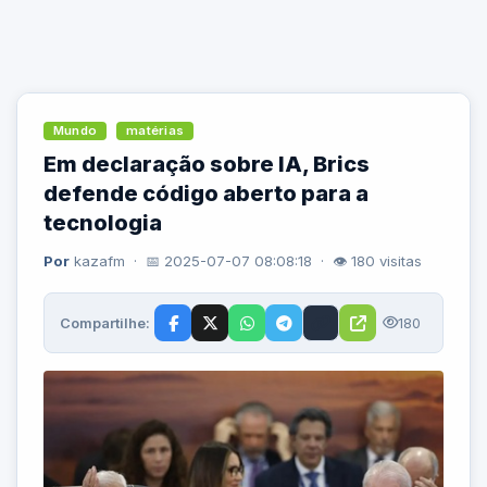
Mundo
matérias
Em declaração sobre IA, Brics
defende código aberto para a
tecnologia
Por
kazafm · 📅 2025-07-07 08:08:18 · 👁 180 visitas
Compartilhe:
180